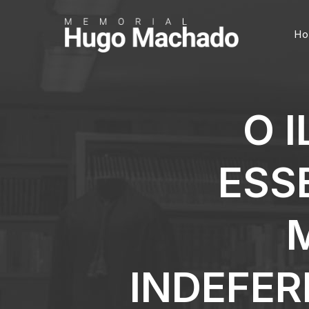
H
O 
ESS
INDEFE