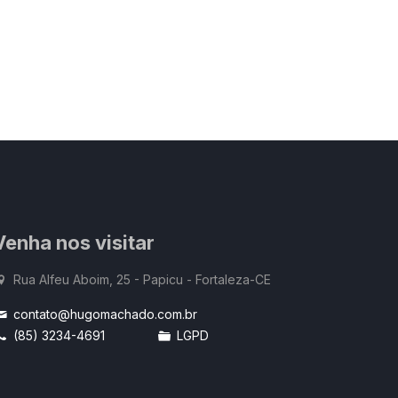
Venha nos visitar
Rua Alfeu Aboim, 25 - Papicu - Fortaleza-CE
contato@hugomachado.com.br
(85) 3234-4691
LGPD