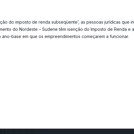
lação do imposto de renda subseqüente’, as pessoas jurídicas que i
mento do Nordeste – Sudene têm isenção do Imposto de Renda e adic
s do ano-base em que os empreendimentos começarem a funcionar.