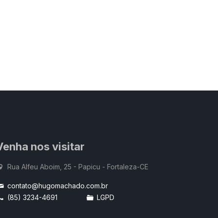
Venha nos visitar
Rua Alfeu Aboim, 25 - Papicu - Fortaleza-CE
contato@hugomachado.com.br
(85) 3234-4691
LGPD