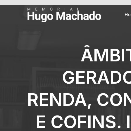
H
ÂMBI
GERADO
RENDA, CO
E COFINS.